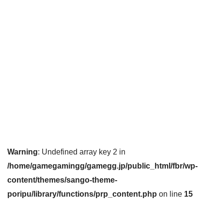
Warning
: Undefined array key 2 in
/home/gamegamingg/gamegg.jp/public_html/fbr/wp-
content/themes/sango-theme-
poripu/library/functions/prp_content.php
on line
15