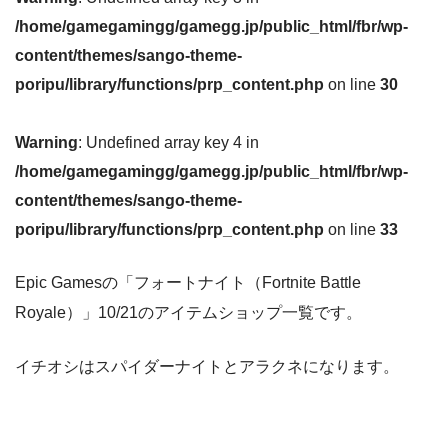
/home/gamegamingg/gamegg.jp/public_html/fbr/wp-
content/themes/sango-theme-
poripu/library/functions/prp_content.php
on line
30
Warning
: Undefined array key 4 in
/home/gamegamingg/gamegg.jp/public_html/fbr/wp-
content/themes/sango-theme-
poripu/library/functions/prp_content.php
on line
33
Epic Gamesの「フォートナイト（Fortnite Battle
Royale）」10/21のアイテムショップ一覧です。
イチオシはスパイダーナイトとアラクネになります。