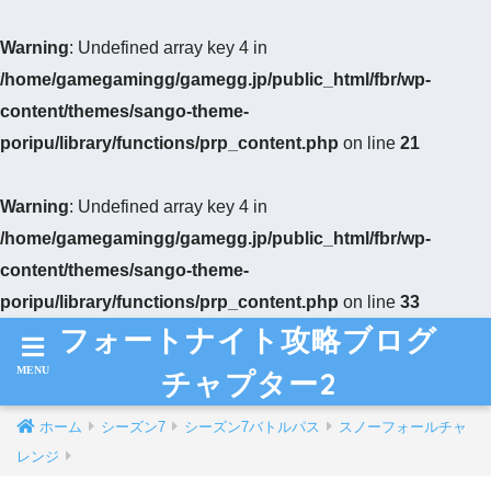
Warning
: Undefined array key 4 in
/home/gamegamingg/gamegg.jp/public_html/fbr/wp-
content/themes/sango-theme-
poripu/library/functions/prp_content.php
on line
21
Warning
: Undefined array key 4 in
/home/gamegamingg/gamegg.jp/public_html/fbr/wp-
content/themes/sango-theme-
poripu/library/functions/prp_content.php
on line
33
フォートナイト攻略ブログ
チャプター2
ホーム
シーズン7
シーズン7バトルパス
スノーフォールチャ
レンジ