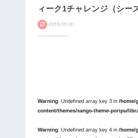
ィーク1チャレンジ（シー
2019/01/21
Warning
: Undefined array key 3 in
/home/g
content/themes/sango-theme-poripu/libr
Warning
: Undefined array key 4 in
/home/g