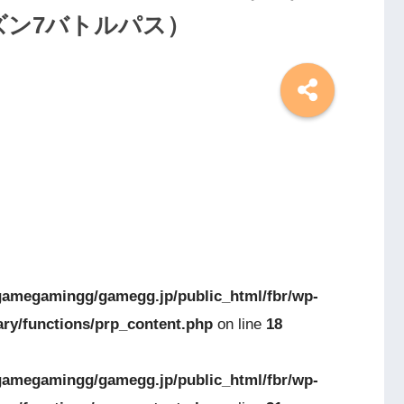
ズン7バトルパス）
amegamingg/gamegg.jp/public_html/fbr/wp-
ary/functions/prp_content.php
on line
18
amegamingg/gamegg.jp/public_html/fbr/wp-